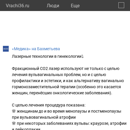
Vrachi36.ru
Люди
Eще
🔔
Ворон
🔍
«Медика» на Бахметьева
Лазерные технологии в гинекологии⤵️
Фракционный СО2 лазер используют не только с целью
лечения вульвагинальных проблем, но и с целью
профилактики и эстетики, и как альтернативу вагинально
гормонозаместительной терапии (особенно это касается
женщин, перенёсших онкологические заболевания).
С целью лечения процедура показана:
🌸 женщинам до и во время менопаузы и постменопаузы
при вульвовагинальной атрофии
🌸 при некоторых заболеваниях вульвы: краурозе, атрофии
и лейкоплакии