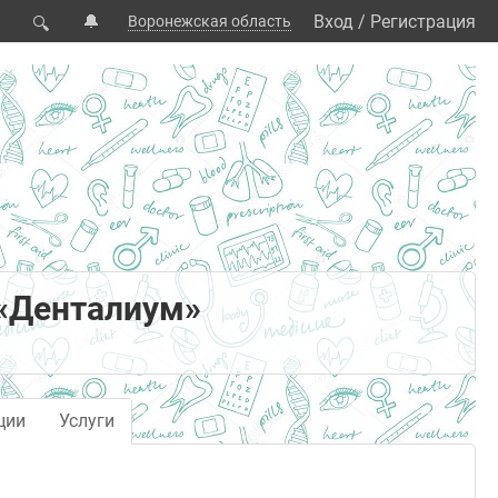
🔔
Вход
/
Регистрация
Воронежская область
🔍
 «Денталиум»
ции
Услуги